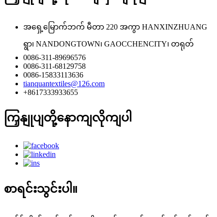
အရှေ့မြောက်ဘက် မီတာ 220 အကွာ HANXINZHUANG
ရွာ၊ NANDONGTOWN၊ GAOCCHENCITY၊ တရုတ်
0086-311-89696576
0086-311-68129758
0086-15833113636
tianquantextiles@126.com
+8617333933655
ကြှနျုပျတို့နောကျလိုကျပါ
စာရင်းသွင်းပါ။