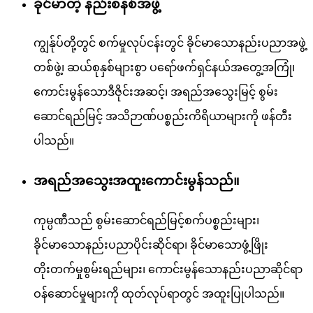
ခိုင်မာတဲ့ နည်းစနစ်အဖွဲ့
ကျွန်ုပ်တို့တွင် စက်မှုလုပ်ငန်းတွင် ခိုင်မာသောနည်းပညာအဖွဲ့
တစ်ဖွဲ့၊ ဆယ်စုနှစ်များစွာ ပရော်ဖက်ရှင်နယ်အတွေ့အကြုံ၊
ကောင်းမွန်သောဒီဇိုင်းအဆင့်၊ အရည်အသွေးမြင့် စွမ်း
ဆောင်ရည်မြင့် အသိဉာဏ်ပစ္စည်းကိရိယာများကို ဖန်တီး
ပါသည်။
အရည်အသွေးအထူးကောင်းမွန်သည်။
ကုမ္ပဏီသည် စွမ်းဆောင်ရည်မြင့်စက်ပစ္စည်းများ၊
ခိုင်မာသောနည်းပညာပိုင်းဆိုင်ရာ၊ ခိုင်မာသောဖွံ့ဖြိုး
တိုးတက်မှုစွမ်းရည်များ၊ ကောင်းမွန်သောနည်းပညာဆိုင်ရာ
ဝန်ဆောင်မှုများကို ထုတ်လုပ်ရာတွင် အထူးပြုပါသည်။