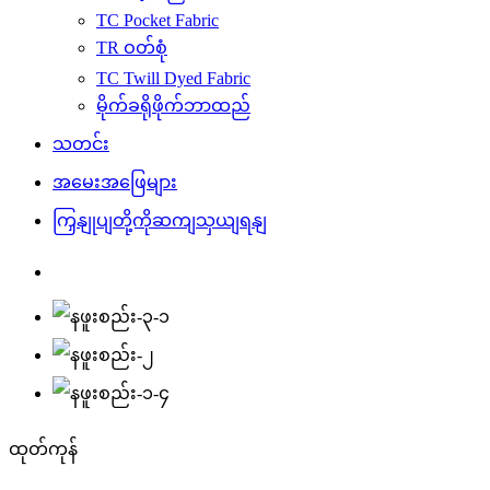
TC Pocket Fabric
TR ဝတ်စုံ
TC Twill Dyed Fabric
မိုက်ခရိုဖိုက်ဘာထည်
သတင်း
အမေးအဖြေများ
ကြှနျုပျတို့ကိုဆကျသှယျရနျ
ထုတ်ကုန်