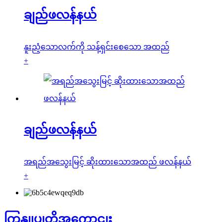
ချည်ဖလန်နယ်
နူးညံ့သောလက်ကို သန့်ရှင်းစေသော အထည်
+
ချည်ဖလန်နယ်
အရည်အသွေးမြင့် ဆိုးထားသောအထည် ဖလန်နယ်
+
ကြှနျုပျတို့အကွောငျး