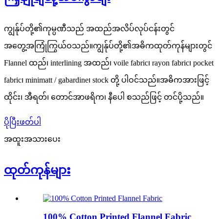
ကျွန်ုပ်တို့၏ကုမ္ပဏီသည် အထည်အလိပ်လုပ်ငန်းတွင်
အတွေ့အကြုံကြွယ်ဝသည်။ကျွန်ုပ်တို့၏အဓိကထုတ်ကုန်များတွင်
Flannel ထည်၊ interlining အထည်၊ voile fabric၊ rayon fabric၊ pocket
fabric၊ minimatt / gabardine၊ stock တို့ ပါဝင်သည်။အဓိကအားဖြင့်
ထိုင်း၊ အီရတ်၊ တောင်အာဖရိက၊ နီပေါ စသည်ဖြင့် တင်ပို့သည်။
ပိုပြီးဖတ်ပါ
အထူးအသားပေး
ထုတ်ကုန်များ
100% Cotton Printed Flannel Fabric