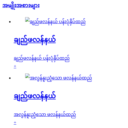
အမျိုးအစားများ
ချည်ဖလန်နယ်
ချည်ဖလန်နယ် ပန်းပုံနှိပ်ထည်
+
ချည်ဖလန်နယ်
အလွန်နူးညံ့သော ဖလန်နယ်ထည်
+