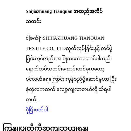
Shijiazhuang Tianquan အထည်အလိပ်
သတင်း
ငါ့စက်ရုံ-SHIJIAZHUANG TIANQUAN
TEXTILE CO., LTDထုတ်လုပ်ခြင်းနှင့် တင်ပို့
ခြင်းတွင်လည်း အပြုသဘောဆောင်ပါသည်။
နောက်ထပ်သတင်းကောင်းတစ်ခုကတော့
ပင်လယ်ရေကြောင်း ကုန်စည်ပို့ဆောင်မှုဟာ ပြီး
ခဲ့တဲ့လကထက် လျော့ကျလာတယ်လို့ သိရပါ
တယ်...
ပိုပြီးဖတ်ပါ
ကြှနျုပျတို့ကိုဆကျသှယျရနျ