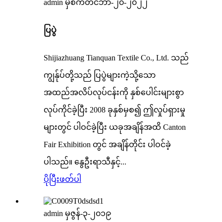
admin မှ
စက်တင်ဘာ-၂၀-၂၀၂၂
ပြပွဲ
Shijiazhuang Tianquan Textile Co., Ltd. သည်
ကျွန်ုပ်တို့သည် ပြပွဲများကဲ့သို့သော
အထည်အလိပ်လုပ်ငန်းကို နှစ်ပေါင်းများစွာ
လုပ်ကိုင်ခဲ့ပြီး 2008 ခုနှစ်မှစ၍ ဤလှုပ်ရှားမှု
များတွင် ပါဝင်ခဲ့ပြီး ယခုအချိန်အထိ Canton
Fair Exhibition တွင် အချိန်တိုင်း ပါဝင်ခဲ့
ပါသည်။ နွေဦးရာသီနှင့်...
ပိုပြီးဖတ်ပါ
admin မှ
ဇွန်-၃-၂၀၁၉