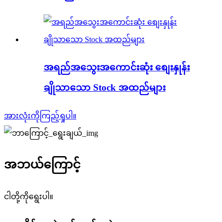
အရည်အသွေးအကောင်းဆုံး စျေးနှုန်း
ချိုသာသော Stock အထည်များ
အားလုံးကိုကြည့်ရှုပါ။
အဘယ်ကြောင့်
ငါတို့ကိုရွေးပါ။