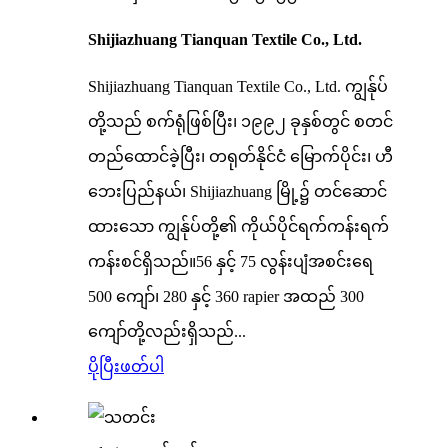
Shijiazhuang Tianquan Textile Co., Ltd.
Shijiazhuang Tianquan Textile Co., Ltd. ကျွန်ုပ်
တို့သည် စက်ရုံဖြစ်ပြီး၊ ၁၉၉၂ ခုနှစ်တွင် စတင်
တည်ထောင်ခဲ့ပြီး၊ တရုတ်နိုင်ငံ မြောက်ပိုင်း၊ ဟီ
ဘေးပြည်နယ်၊ Shijiazhuang မြို့၌ တင်ဆောင်
ထားသော ကျွန်ုပ်တို့၏ ကိုယ်ပိုင်ရက်ကန်းရက်
ကန်းစင်ရှိသည်။56 နှင့် 75 လွန်းပျံအစင်းရေ
500 ကျော်၊ 280 နှင့် 360 rapier အထည် 300
ကျော်တို့လည်းရှိသည်...
ပိုပြီးဖတ်ပါ