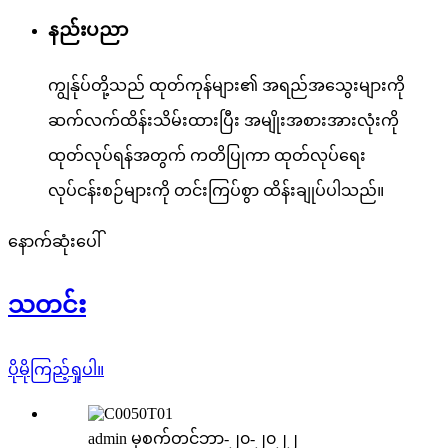
နည်းပညာ
ကျွန်ုပ်တို့သည် ထုတ်ကုန်များ၏ အရည်အသွေးများကို
ဆက်လက်ထိန်းသိမ်းထားပြီး အမျိုးအစားအားလုံးကို
ထုတ်လုပ်ရန်အတွက် ကတိပြုကာ ထုတ်လုပ်ရေး
လုပ်ငန်းစဉ်များကို တင်းကြပ်စွာ ထိန်းချုပ်ပါသည်။
နောက်ဆုံးပေါ်
သတင်း
ပိုမိုကြည့်ရှုပါ။
admin မှ
စက်တင်ဘာ-၂၀-၂၀၂၂