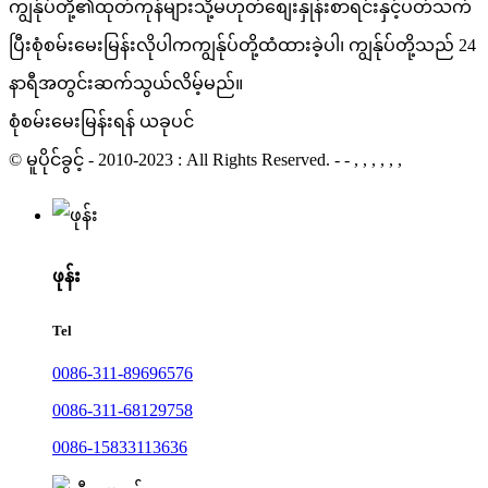
ကျွန်ုပ်တို့၏ထုတ်ကုန်များသို့မဟုတ်စျေးနှုန်းစာရင်းနှင့်ပတ်သက်
ပြီးစုံစမ်းမေးမြန်းလိုပါကကျွန်ုပ်တို့ထံထားခဲ့ပါ၊ ကျွန်ုပ်တို့သည် 24
နာရီအတွင်းဆက်သွယ်လိမ့်မည်။
စုံစမ်းမေးမြန်းရန် ယခုပင်
© မူပိုင်ခွင့် - 2010-2023 : All Rights Reserved. - - , , , , , ,
ဖုန်း
Tel
0086-311-89696576
0086-311-68129758
0086-15833113636