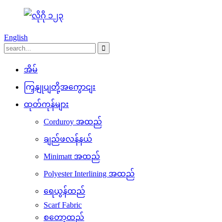
English
အိမ်
ကြှနျုပျတို့အကွောငျး
ထုတ်ကုန်များ
Corduroy အထည်
ချည်ဖလန်နယ်
Minimatt အထည်
Polyester Interlining အထည်
ရေယွန်ထည်
Scarf Fabric
စတော့ထည်